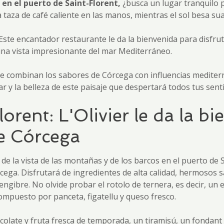
en el puerto de Saint-Florent,
¿busca un lugar tranquilo 
aza de café caliente en las manos, mientras el sol besa sua
. Este encantador restaurante le da la bienvenida para disfru
una vista impresionante del mar Mediterráneo.
ue combinan los sabores de Córcega con influencias medite
mar y la belleza de este paisaje que despertará todos tus sent
orent: L'Olivier le da la b
de Córcega
de la vista de las montañas y de los barcos en el puerto de S
rcega. Disfrutará de ingredientes de alta calidad, hermoso
y jengibre. No olvide probar el rotolo de ternera, es decir, u
ompuesto por panceta, figatellu y queso fresco.
olate y fruta fresca de temporada, un tiramisú, un fondant 