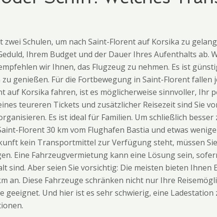
t zwei Schulen, um nach Saint-Florent auf Korsika zu gelan
 Geduld, Ihrem Budget und der Dauer Ihres Aufenthalts ab.
 empfehlen wir Ihnen, das Flugzeug zu nehmen. Es ist günsti
 zu genießen. Für die Fortbewegung in Saint-Florent fallen 
nt auf Korsika fahren, ist es möglicherweise sinnvoller, Ih
nes teureren Tickets und zusätzlicher Reisezeit sind Sie vo
ganisieren. Es ist ideal für Familien. Um schließlich besse
Saint-Florent 30 km vom Flughafen Bastia und etwas wenige
nkunft kein Transportmittel zur Verfügung steht, müssen Sie
gen. Eine Fahrzeugvermietung kann eine Lösung sein, sofern
lt sind. Aber seien Sie vorsichtig: Die meisten bieten Ihnen
km an. Diese Fahrzeuge schränken nicht nur Ihre Reisemögli
 geeignet. Und hier ist es sehr schwierig, eine Ladestation z
ionen.